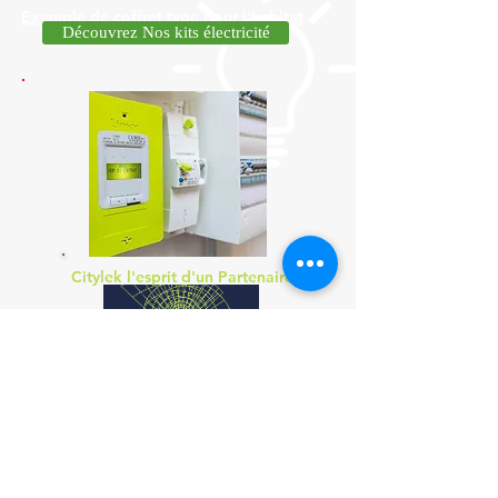
Exemple de coffret type pour l'habitat
Découvrez Nos kits électricité
Citylek l'esprit d'un Partenaire
La pose et fourniture d'une
platine
Plus un Disjoncteur de
Branchement 2x15/60A