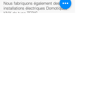
Nous fabriquons également des
installations électriques Domotiques
KNX de type TEBIS
Montées câblées et programmées
prêtes à l'utilisation pour la gestion
des volets roulants électriques, les
éclairages, chauffages, etc ... et
scénario selon vous souhaits .
En savoir Plus
La Maison connectée
Citylek Domotique
Nous maîtrisons plus que