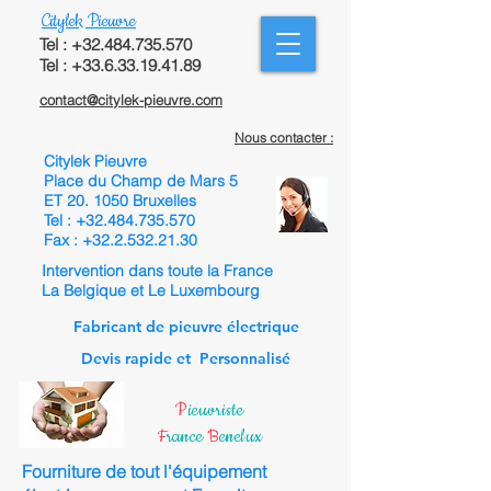
Citylek Pieuvre
Tel :
+32.484.735.570
Tel : +33.6.33.19.41.89
contact@citylek-pieuvre.com
Nous contacter :
Citylek Pieuvre
Place du Champ de Mars 5
ET 20. 1050 Bruxelles
Tel :
+32.484.735.570
Fax :
+32.2.532.21.30
Intervention dans toute la France
La Belgique et Le Luxembourg
Fabricant de pieuvre électrique
Devis rapide et Personnalisé
P
ieuvriste
F
rance
B
enelux
Fourniture de tout l'équipement