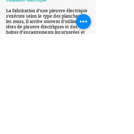
installation électrique
La fabrication d'une pieuvre électrique
s'exécute selon le type des planchers et
les murs, il arrive souvent
d’utiliser
, des
tètes
de pieuvre électriques et des
boites
d’encastrements
incorporées et
noyées dans le béton et d'autre posées
au dessus des faux plafonds dans le
même
chantier, l'ensemble de ces
produits doivent répond
re
aux
règles
de l'art et aux
exigences
des
normes en vigueurs.
Il existe plusieurs
systèmes
de
fabrication de pieuvres électriques qui
s'adaptent à chaque type de projets
comme les installations électriques
classiques, domotiques ou tertiaire.
Prenez le bon départ pour vos projets
lots électricités
Citylek
utilise des outils performants pour
chiffrer vos projets, nos prix sont indexés
sur le cours du cuivre, avec un métré d'une