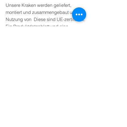
Unsere Kraken werden geliefert,
montiert und zusammengebaut unter
Nutzung von Diese sind UE-zertifiziert.
Ein Produktdatenblatt und eine
Konformitätsbescheinigung sind
verfügbar. Die Produkte werden in
Frankreich, Deutschland und in der
Schweiz hergestellt.
Unsere Vorteile sind die Qualität der
Produkte, die Qualität unseres Service,
einschliesslich der schnellen
Lieferung
Ihre Vorteile sind
Eine sichere Elektroinstallation