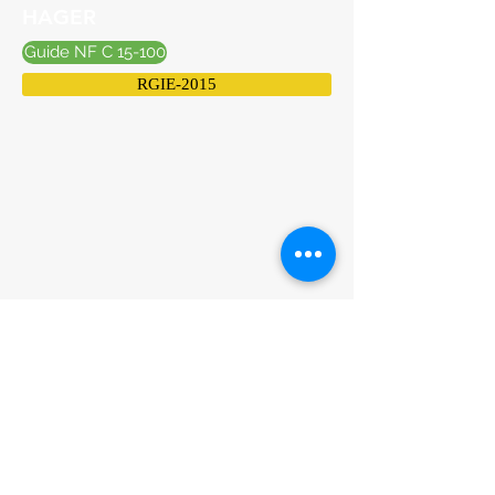
HAGER
Guide NF C 15-100
RGIE-2015
Les normes en Belgique
NI BT 2015