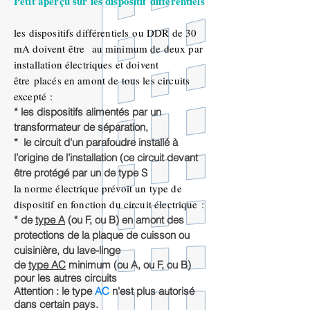
Petit aperçu sur les dispositif
différentiels
les dispositifs différentiels ou DDR de 30
mA doivent
être
au minimum de deux par
installation électriques et doivent
être placés en amont de tous les circuits
excepté
:
* les dispositifs alimentés par un
transformateur de séparation,
* le circuit d'un parafoudre installé à
l’origine de l’installation (ce circuit devant
être protégé par un de type S
la norme électrique prévoit un type de
dispositif en fonction du circuit
électrique
:
* de
type A
(ou F, ou B) en amont des
protections de la plaque de cuisson ou
cuisinière, du lave-linge
de
type AC
minimum (ou A, ou F, ou B)
pour les autres circuits
Attention : le type
AC
n'est plus autorisé
dans certain pays.